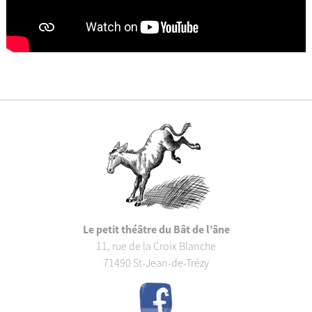
Le petit théâtre du Bât de l’âne
11, rue de la Croix Blanche
71490 St-Jean-de-Trézy